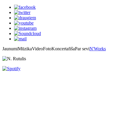
Jaunumi
Mūzika
Video
Foto
Koncertafiša
Par sevi
N'Works