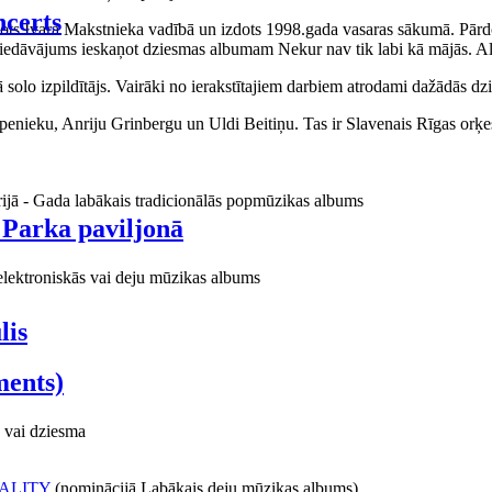
certs
aņots Ivara Makstnieka vadībā un izdots 1998.gada vasaras sākumā. Pārdo
piedāvājums ieskaņot dziesmas albumam Nekur nav tik labi kā mājās. Al
o izpildītājs. Vairāki no ierakstītajiem darbiem atrodami dažādās dzie
ieku, Anriju Grinbergu un Uldi Beitiņu. Tas ir Slavenais Rīgas orķes
rijā - Gada labākais tradicionālās popmūzikas albums
 Parka paviljonā
elektroniskās vai deju mūzikas albums
lis
ments)
 vai dziesma
ALITY
(nominācijā Labākais deju mūzikas albums)