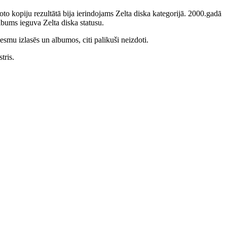
to kopiju rezultātā bija ierindojams Zelta diska kategorijā. 2000.gadā
bums ieguva Zelta diska statusu.
smu izlasēs un albumos, citi palikuši neizdoti.
tris.