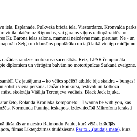
avu iela, Esplanāde, Pulkveža brieža iela, Viesturdārzs, Kronvalda parks
m vinila platēm uz Rigondas, vai garajos viļņos radiopārraidēs no
ieres Kr. Barona ielas salonā, mammai neizdevās mani pierunāt. Nē - un
ioaparāta Selga un klausījos populārāko un tajā laikā vienīgo raidījumu
īties dažādas raudzes motokrosa sacensībās. Reiz, LPSR čempionāta
tikt pie diplomiem un vērtīgām balvām no motorūpnīcas Sarkanā zvaigzne.
amblī. Uz jautājumu – ko vēlies spēlēt? atbilde bija skaidra – bungas!
un solistu vienā personā. Dažādi konkursi, festivāli un kolhoza
 mūsu skolotāja Vitālija Terentjeva vadītais, Black Jack izjuka.
a aranžēto, Rolanda Kronlaka komponēto – I wanna be with you, kas
 aranžēts, Normunda Pauniņa ieskaņots, izdevniecībā Mikrofona ieraksti
ā tikšanās ar maestro Raimondu Paulu, kurš vēlāk izrādījās
aņotā, filmas Likteņdzirnas tituldziesma
Par to…(raudāja māte)
, kura