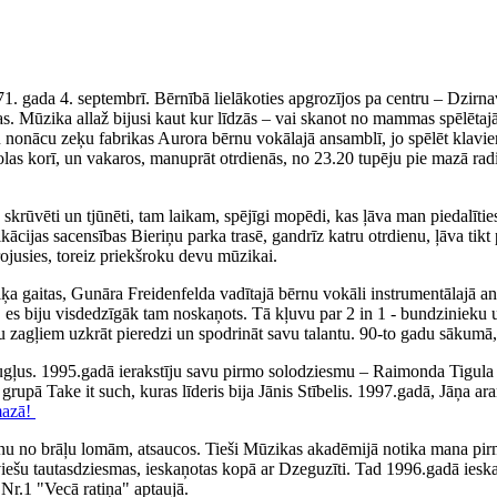
71. gada 4. septembrī. Bērnībā lielākoties apgrozījos pa centru – Dzirn
. Mūzika allaž bijusi kaut kur līdzās – vai skanot no mammas spēlētajā
iku nonācu zeķu fabrikas Aurora bērnu vokālajā ansamblī, jo spēlēt klav
olas korī, un vakaros, manuprāt otrdienās, no 23.20 tupēju pie mazā rad
ka skrūvēti un tjūnēti, tam laikam, spējīgi mopēdi, kas ļāva man piedal
fikācijas sacensības Bieriņu parka trasē, gandrīz katru otrdienu, ļāva 
irojusies, toreiz priekšroku devu mūzikai.
 gaitas, Gunāra Freidenfelda vadītajā bērnu vokāli instrumentālajā ans
, es biju visdedzīgāk tam noskaņots. Tā kļuvu par 2 in 1 - bundzinieku 
ņu zagļiem uzkrāt pieredzi un spodrināt savu talantu. 90-to gadu sākumā,
augļus. 1995.gadā ierakstīju savu pirmo solodziesmu – Raimonda Tigul
, grupā Take it such, kuras līderis bija Jānis Stībelis. 1997.gadā, Jāņa
mazā!
nu no brāļu lomām, atsaucos. Tieši Mūzikas akadēmijā notika mana pirm
tviešu tautasdziesmas, ieskaņotas kopā ar Dzeguzīti. Tad 1996.gadā iesk
Nr.1 "Vecā ratiņa" aptaujā.