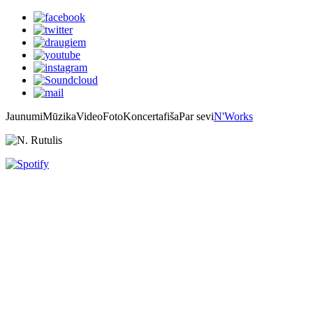
Jaunumi
Mūzika
Video
Foto
Koncertafiša
Par sevi
N'Works