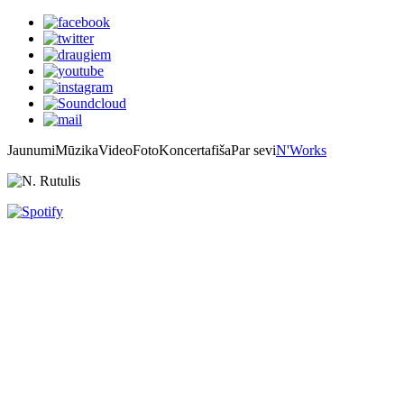
Jaunumi
Mūzika
Video
Foto
Koncertafiša
Par sevi
N'Works