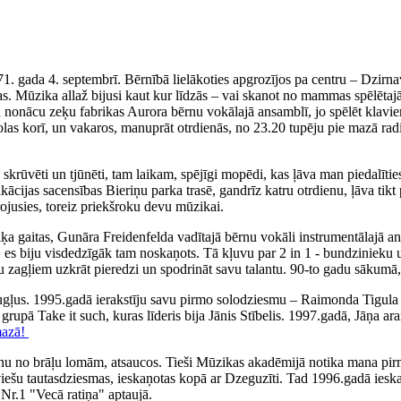
71. gada 4. septembrī. Bērnībā lielākoties apgrozījos pa centru – Dzirn
. Mūzika allaž bijusi kaut kur līdzās – vai skanot no mammas spēlētajā
iku nonācu zeķu fabrikas Aurora bērnu vokālajā ansamblī, jo spēlēt klav
olas korī, un vakaros, manuprāt otrdienās, no 23.20 tupēju pie mazā rad
ka skrūvēti un tjūnēti, tam laikam, spējīgi mopēdi, kas ļāva man piedal
fikācijas sacensības Bieriņu parka trasē, gandrīz katru otrdienu, ļāva 
irojusies, toreiz priekšroku devu mūzikai.
 gaitas, Gunāra Freidenfelda vadītajā bērnu vokāli instrumentālajā ans
, es biju visdedzīgāk tam noskaņots. Tā kļuvu par 2 in 1 - bundzinieku 
ņu zagļiem uzkrāt pieredzi un spodrināt savu talantu. 90-to gadu sākumā,
augļus. 1995.gadā ierakstīju savu pirmo solodziesmu – Raimonda Tigul
, grupā Take it such, kuras līderis bija Jānis Stībelis. 1997.gadā, Jāņa
mazā!
nu no brāļu lomām, atsaucos. Tieši Mūzikas akadēmijā notika mana pirm
tviešu tautasdziesmas, ieskaņotas kopā ar Dzeguzīti. Tad 1996.gadā iesk
Nr.1 "Vecā ratiņa" aptaujā.