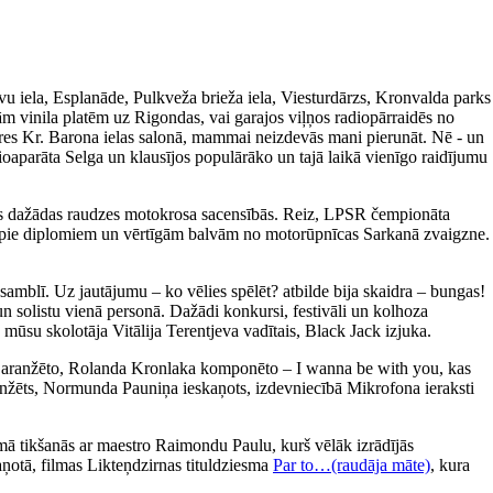
avu iela, Esplanāde, Pulkveža brieža iela, Viesturdārzs, Kronvalda parks
m vinila platēm uz Rigondas, vai garajos viļņos radiopārraidēs no
ieres Kr. Barona ielas salonā, mammai neizdevās mani pierunāt. Nē - un
ioaparāta Selga un klausījos populārāko un tajā laikā vienīgo raidījumu
īties dažādas raudzes motokrosa sacensībās. Reiz, LPSR čempionāta
tikt pie diplomiem un vērtīgām balvām no motorūpnīcas Sarkanā zvaigzne.
amblī. Uz jautājumu – ko vēlies spēlēt? atbilde bija skaidra – bungas!
un solistu vienā personā. Dažādi konkursi, festivāli un kolhoza
 mūsu skolotāja Vitālija Terentjeva vadītais, Black Jack izjuka.
a aranžēto, Rolanda Kronlaka komponēto – I wanna be with you, kas
 aranžēts, Normunda Pauniņa ieskaņots, izdevniecībā Mikrofona ieraksti
ā tikšanās ar maestro Raimondu Paulu, kurš vēlāk izrādījās
aņotā, filmas Likteņdzirnas tituldziesma
Par to…(raudāja māte)
, kura