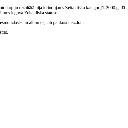
to kopiju rezultātā bija ierindojams Zelta diska kategorijā. 2000.gadā
bums ieguva Zelta diska statusu.
smu izlasēs un albumos, citi palikuši neizdoti.
tris.