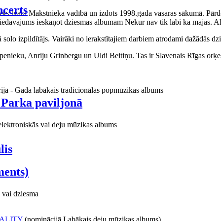
certs
aņots Ivara Makstnieka vadībā un izdots 1998.gada vasaras sākumā. Pārdo
piedāvājums ieskaņot dziesmas albumam Nekur nav tik labi kā mājās. Al
o izpildītājs. Vairāki no ierakstītajiem darbiem atrodami dažādās dzie
ieku, Anriju Grinbergu un Uldi Beitiņu. Tas ir Slavenais Rīgas orķes
rijā - Gada labākais tradicionālās popmūzikas albums
 Parka paviljonā
elektroniskās vai deju mūzikas albums
lis
ments)
 vai dziesma
ALITY
(nominācijā Labākais deju mūzikas albums)