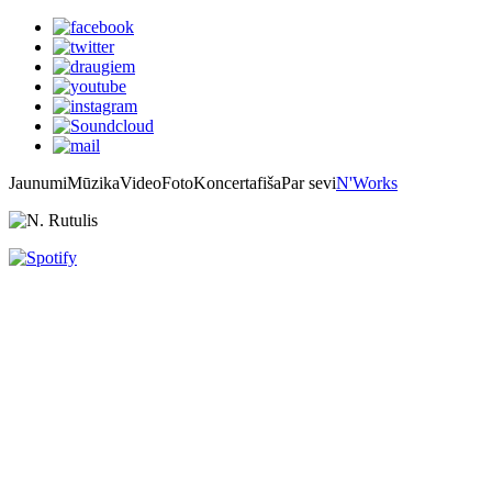
Jaunumi
Mūzika
Video
Foto
Koncertafiša
Par sevi
N'Works