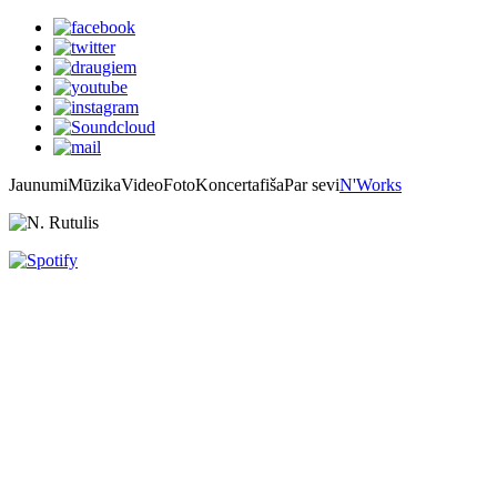
Jaunumi
Mūzika
Video
Foto
Koncertafiša
Par sevi
N'Works