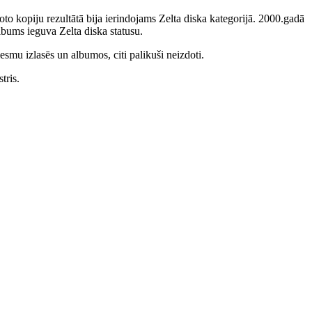
to kopiju rezultātā bija ierindojams Zelta diska kategorijā. 2000.gadā
bums ieguva Zelta diska statusu.
smu izlasēs un albumos, citi palikuši neizdoti.
tris.