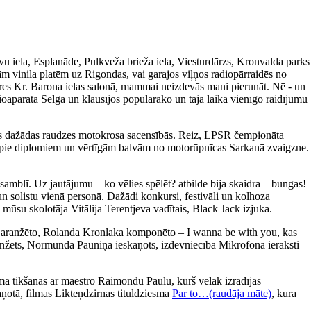
avu iela, Esplanāde, Pulkveža brieža iela, Viesturdārzs, Kronvalda parks
m vinila platēm uz Rigondas, vai garajos viļņos radiopārraidēs no
ieres Kr. Barona ielas salonā, mammai neizdevās mani pierunāt. Nē - un
ioaparāta Selga un klausījos populārāko un tajā laikā vienīgo raidījumu
īties dažādas raudzes motokrosa sacensībās. Reiz, LPSR čempionāta
tikt pie diplomiem un vērtīgām balvām no motorūpnīcas Sarkanā zvaigzne.
amblī. Uz jautājumu – ko vēlies spēlēt? atbilde bija skaidra – bungas!
un solistu vienā personā. Dažādi konkursi, festivāli un kolhoza
 mūsu skolotāja Vitālija Terentjeva vadītais, Black Jack izjuka.
a aranžēto, Rolanda Kronlaka komponēto – I wanna be with you, kas
 aranžēts, Normunda Pauniņa ieskaņots, izdevniecībā Mikrofona ieraksti
ā tikšanās ar maestro Raimondu Paulu, kurš vēlāk izrādījās
aņotā, filmas Likteņdzirnas tituldziesma
Par to…(raudāja māte)
, kura