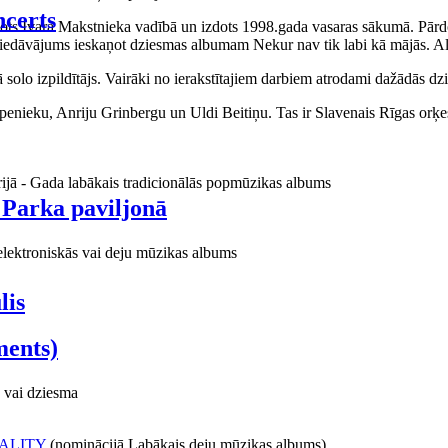
certs
aņots Ivara Makstnieka vadībā un izdots 1998.gada vasaras sākumā. Pārdo
piedāvājums ieskaņot dziesmas albumam Nekur nav tik labi kā mājās. Al
o izpildītājs. Vairāki no ierakstītajiem darbiem atrodami dažādās dzie
ieku, Anriju Grinbergu un Uldi Beitiņu. Tas ir Slavenais Rīgas orķes
rijā - Gada labākais tradicionālās popmūzikas albums
 Parka paviljonā
elektroniskās vai deju mūzikas albums
lis
ments)
 vai dziesma
ALITY
(nominācijā Labākais deju mūzikas albums)