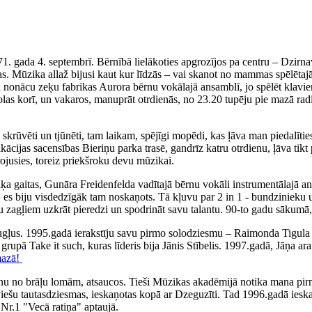
71. gada 4. septembrī. Bērnībā lielākoties apgrozījos pa centru – Dzirn
. Mūzika allaž bijusi kaut kur līdzās – vai skanot no mammas spēlētajā
iku nonācu zeķu fabrikas Aurora bērnu vokālajā ansamblī, jo spēlēt klav
olas korī, un vakaros, manuprāt otrdienās, no 23.20 tupēju pie mazā rad
ka skrūvēti un tjūnēti, tam laikam, spējīgi mopēdi, kas ļāva man piedal
fikācijas sacensības Bieriņu parka trasē, gandrīz katru otrdienu, ļāva 
irojusies, toreiz priekšroku devu mūzikai.
 gaitas, Gunāra Freidenfelda vadītajā bērnu vokāli instrumentālajā ans
, es biju visdedzīgāk tam noskaņots. Tā kļuvu par 2 in 1 - bundzinieku 
ņu zagļiem uzkrāt pieredzi un spodrināt savu talantu. 90-to gadu sākumā,
augļus. 1995.gadā ierakstīju savu pirmo solodziesmu – Raimonda Tigul
, grupā Take it such, kuras līderis bija Jānis Stībelis. 1997.gadā, Jāņa
mazā!
nu no brāļu lomām, atsaucos. Tieši Mūzikas akadēmijā notika mana pirm
tviešu tautasdziesmas, ieskaņotas kopā ar Dzeguzīti. Tad 1996.gadā iesk
Nr.1 "Vecā ratiņa" aptaujā.