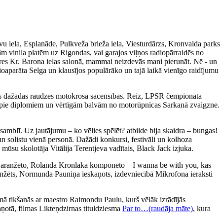
avu iela, Esplanāde, Pulkveža brieža iela, Viesturdārzs, Kronvalda parks
m vinila platēm uz Rigondas, vai garajos viļņos radiopārraidēs no
ieres Kr. Barona ielas salonā, mammai neizdevās mani pierunāt. Nē - un
ioaparāta Selga un klausījos populārāko un tajā laikā vienīgo raidījumu
īties dažādas raudzes motokrosa sacensībās. Reiz, LPSR čempionāta
tikt pie diplomiem un vērtīgām balvām no motorūpnīcas Sarkanā zvaigzne.
amblī. Uz jautājumu – ko vēlies spēlēt? atbilde bija skaidra – bungas!
un solistu vienā personā. Dažādi konkursi, festivāli un kolhoza
 mūsu skolotāja Vitālija Terentjeva vadītais, Black Jack izjuka.
a aranžēto, Rolanda Kronlaka komponēto – I wanna be with you, kas
 aranžēts, Normunda Pauniņa ieskaņots, izdevniecībā Mikrofona ieraksti
ā tikšanās ar maestro Raimondu Paulu, kurš vēlāk izrādījās
aņotā, filmas Likteņdzirnas tituldziesma
Par to…(raudāja māte)
, kura