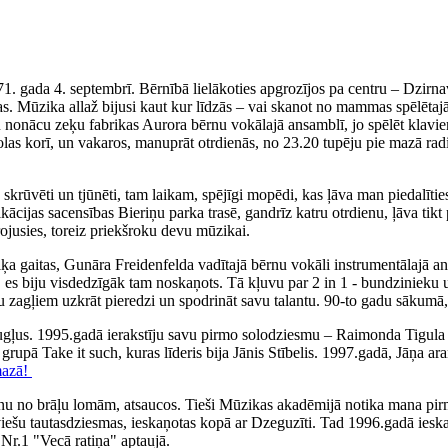
71. gada 4. septembrī. Bērnībā lielākoties apgrozījos pa centru – Dzirn
. Mūzika allaž bijusi kaut kur līdzās – vai skanot no mammas spēlētajā
iku nonācu zeķu fabrikas Aurora bērnu vokālajā ansamblī, jo spēlēt klav
olas korī, un vakaros, manuprāt otrdienās, no 23.20 tupēju pie mazā rad
ka skrūvēti un tjūnēti, tam laikam, spējīgi mopēdi, kas ļāva man piedal
fikācijas sacensības Bieriņu parka trasē, gandrīz katru otrdienu, ļāva 
irojusies, toreiz priekšroku devu mūzikai.
 gaitas, Gunāra Freidenfelda vadītajā bērnu vokāli instrumentālajā ans
, es biju visdedzīgāk tam noskaņots. Tā kļuvu par 2 in 1 - bundzinieku 
ņu zagļiem uzkrāt pieredzi un spodrināt savu talantu. 90-to gadu sākumā,
augļus. 1995.gadā ierakstīju savu pirmo solodziesmu – Raimonda Tigul
, grupā Take it such, kuras līderis bija Jānis Stībelis. 1997.gadā, Jāņa
mazā!
nu no brāļu lomām, atsaucos. Tieši Mūzikas akadēmijā notika mana pirm
tviešu tautasdziesmas, ieskaņotas kopā ar Dzeguzīti. Tad 1996.gadā iesk
Nr.1 "Vecā ratiņa" aptaujā.