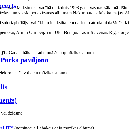
certs
aņots Ivara Makstnieka vadībā un izdots 1998.gada vasaras sākumā. Pārdo
piedāvājums ieskaņot dziesmas albumam Nekur nav tik labi kā mājās. Al
o izpildītājs. Vairāki no ierakstītajiem darbiem atrodami dažādās dzie
ieku, Anriju Grinbergu un Uldi Beitiņu. Tas ir Slavenais Rīgas orķes
rijā - Gada labākais tradicionālās popmūzikas albums
 Parka paviljonā
elektroniskās vai deju mūzikas albums
lis
ments)
 vai dziesma
ALITY
(nominācijā Labākais deju mūzikas albums)