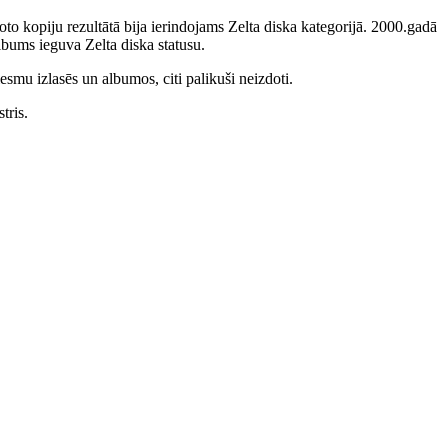
to kopiju rezultātā bija ierindojams Zelta diska kategorijā. 2000.gadā
bums ieguva Zelta diska statusu.
smu izlasēs un albumos, citi palikuši neizdoti.
tris.