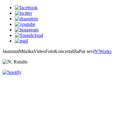
Jaunumi
Mūzika
Video
Foto
Koncertafiša
Par sevi
N'Works