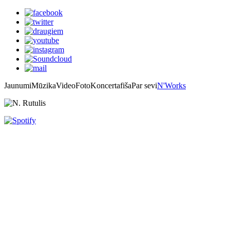
Jaunumi
Mūzika
Video
Foto
Koncertafiša
Par sevi
N'Works