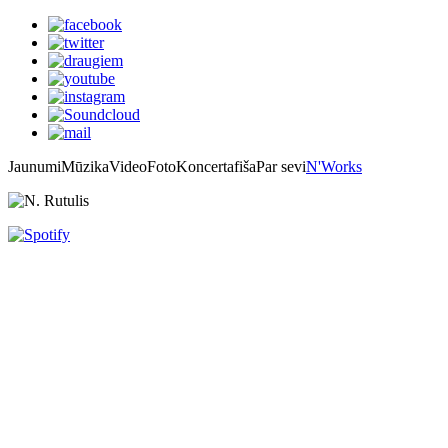
Jaunumi
Mūzika
Video
Foto
Koncertafiša
Par sevi
N'Works