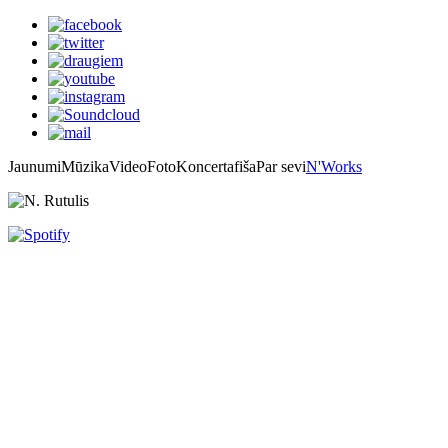
Jaunumi
Mūzika
Video
Foto
Koncertafiša
Par sevi
N'Works