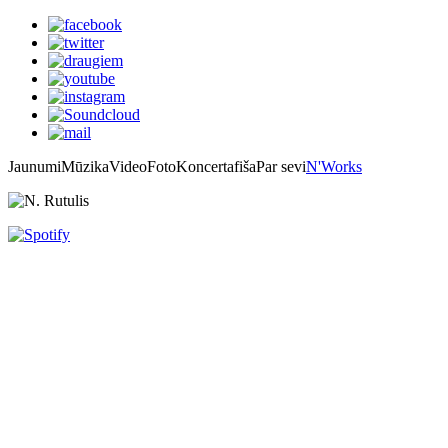
Jaunumi
Mūzika
Video
Foto
Koncertafiša
Par sevi
N'Works