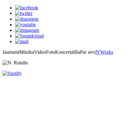
Jaunumi
Mūzika
Video
Foto
Koncertafiša
Par sevi
N'Works