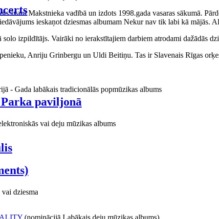
certs
aņots Ivara Makstnieka vadībā un izdots 1998.gada vasaras sākumā. Pārdo
piedāvājums ieskaņot dziesmas albumam Nekur nav tik labi kā mājās. Al
o izpildītājs. Vairāki no ierakstītajiem darbiem atrodami dažādās dzie
ieku, Anriju Grinbergu un Uldi Beitiņu. Tas ir Slavenais Rīgas orķes
rijā - Gada labākais tradicionālās popmūzikas albums
 Parka paviljonā
elektroniskās vai deju mūzikas albums
lis
ments)
 vai dziesma
ALITY
(nominācijā Labākais deju mūzikas albums)