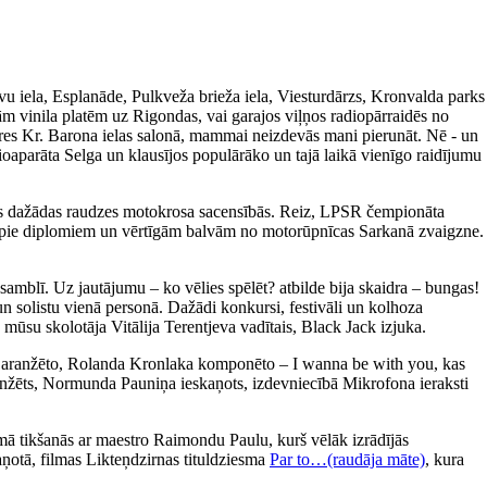
avu iela, Esplanāde, Pulkveža brieža iela, Viesturdārzs, Kronvalda parks
m vinila platēm uz Rigondas, vai garajos viļņos radiopārraidēs no
ieres Kr. Barona ielas salonā, mammai neizdevās mani pierunāt. Nē - un
ioaparāta Selga un klausījos populārāko un tajā laikā vienīgo raidījumu
īties dažādas raudzes motokrosa sacensībās. Reiz, LPSR čempionāta
tikt pie diplomiem un vērtīgām balvām no motorūpnīcas Sarkanā zvaigzne.
amblī. Uz jautājumu – ko vēlies spēlēt? atbilde bija skaidra – bungas!
un solistu vienā personā. Dažādi konkursi, festivāli un kolhoza
 mūsu skolotāja Vitālija Terentjeva vadītais, Black Jack izjuka.
a aranžēto, Rolanda Kronlaka komponēto – I wanna be with you, kas
 aranžēts, Normunda Pauniņa ieskaņots, izdevniecībā Mikrofona ieraksti
ā tikšanās ar maestro Raimondu Paulu, kurš vēlāk izrādījās
aņotā, filmas Likteņdzirnas tituldziesma
Par to…(raudāja māte)
, kura