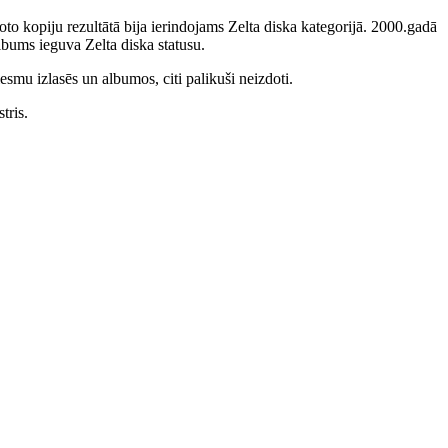
to kopiju rezultātā bija ierindojams Zelta diska kategorijā. 2000.gadā
bums ieguva Zelta diska statusu.
smu izlasēs un albumos, citi palikuši neizdoti.
tris.