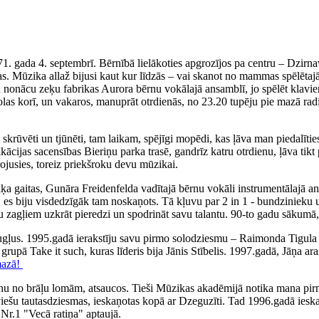
71. gada 4. septembrī. Bērnībā lielākoties apgrozījos pa centru – Dzirn
. Mūzika allaž bijusi kaut kur līdzās – vai skanot no mammas spēlētajā
iku nonācu zeķu fabrikas Aurora bērnu vokālajā ansamblī, jo spēlēt klav
olas korī, un vakaros, manuprāt otrdienās, no 23.20 tupēju pie mazā rad
ka skrūvēti un tjūnēti, tam laikam, spējīgi mopēdi, kas ļāva man piedal
fikācijas sacensības Bieriņu parka trasē, gandrīz katru otrdienu, ļāva 
irojusies, toreiz priekšroku devu mūzikai.
 gaitas, Gunāra Freidenfelda vadītajā bērnu vokāli instrumentālajā ans
, es biju visdedzīgāk tam noskaņots. Tā kļuvu par 2 in 1 - bundzinieku 
ņu zagļiem uzkrāt pieredzi un spodrināt savu talantu. 90-to gadu sākumā,
augļus. 1995.gadā ierakstīju savu pirmo solodziesmu – Raimonda Tigul
, grupā Take it such, kuras līderis bija Jānis Stībelis. 1997.gadā, Jāņa
mazā!
nu no brāļu lomām, atsaucos. Tieši Mūzikas akadēmijā notika mana pirm
tviešu tautasdziesmas, ieskaņotas kopā ar Dzeguzīti. Tad 1996.gadā iesk
Nr.1 "Vecā ratiņa" aptaujā.