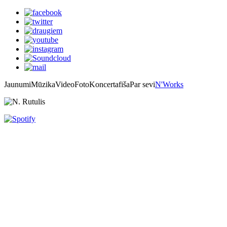
Jaunumi
Mūzika
Video
Foto
Koncertafiša
Par sevi
N'Works