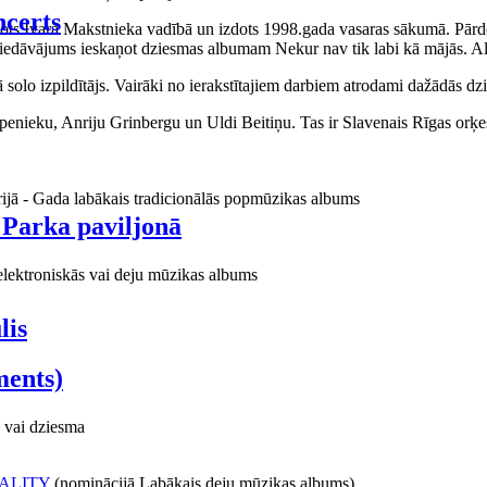
certs
aņots Ivara Makstnieka vadībā un izdots 1998.gada vasaras sākumā. Pārdo
piedāvājums ieskaņot dziesmas albumam Nekur nav tik labi kā mājās. Al
o izpildītājs. Vairāki no ierakstītajiem darbiem atrodami dažādās dzie
ieku, Anriju Grinbergu un Uldi Beitiņu. Tas ir Slavenais Rīgas orķes
rijā - Gada labākais tradicionālās popmūzikas albums
 Parka paviljonā
elektroniskās vai deju mūzikas albums
lis
ments)
 vai dziesma
ALITY
(nominācijā Labākais deju mūzikas albums)