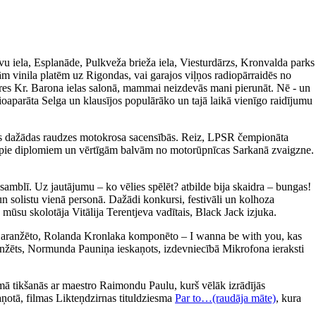
avu iela, Esplanāde, Pulkveža brieža iela, Viesturdārzs, Kronvalda parks
m vinila platēm uz Rigondas, vai garajos viļņos radiopārraidēs no
ieres Kr. Barona ielas salonā, mammai neizdevās mani pierunāt. Nē - un
ioaparāta Selga un klausījos populārāko un tajā laikā vienīgo raidījumu
īties dažādas raudzes motokrosa sacensībās. Reiz, LPSR čempionāta
tikt pie diplomiem un vērtīgām balvām no motorūpnīcas Sarkanā zvaigzne.
amblī. Uz jautājumu – ko vēlies spēlēt? atbilde bija skaidra – bungas!
un solistu vienā personā. Dažādi konkursi, festivāli un kolhoza
 mūsu skolotāja Vitālija Terentjeva vadītais, Black Jack izjuka.
a aranžēto, Rolanda Kronlaka komponēto – I wanna be with you, kas
 aranžēts, Normunda Pauniņa ieskaņots, izdevniecībā Mikrofona ieraksti
ā tikšanās ar maestro Raimondu Paulu, kurš vēlāk izrādījās
aņotā, filmas Likteņdzirnas tituldziesma
Par to…(raudāja māte)
, kura