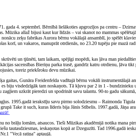
71. gada 4. septembrī. Bērnībā lielākoties apgrozījos pa centru – Dzirn
. Mūzika allaž bijusi kaut kur līdzās – vai skanot no mammas spēlētajā
iku nonācu zeķu fabrikas Aurora bērnu vokālajā ansamblī, jo spēlēt klav
olas korī, un vakaros, manuprāt otrdienās, no 23.20 tupēju pie mazā rad
ka skrūvēti un tjūnēti, tam laikam, spējīgi mopēdi, kas ļāva man piedal
fikācijas sacensības Bieriņu parka trasē, gandrīz katru otrdienu, ļāva 
irojusies, toreiz priekšroku devu mūzikai.
 gaitas, Gunāra Freidenfelda vadītajā bērnu vokāli instrumentālajā ans
, es biju visdedzīgāk tam noskaņots. Tā kļuvu par 2 in 1 - bundzinieku 
ņu zagļiem uzkrāt pieredzi un spodrināt savu talantu. 90-to gadu sākumā,
augļus. 1995.gadā ierakstīju savu pirmo solodziesmu – Raimonda Tigul
, grupā Take it such, kuras līderis bija Jānis Stībelis. 1997.gadā, Jāņa
mazā!
nu no brāļu lomām, atsaucos. Tieši Mūzikas akadēmijā notika mana pirm
tviešu tautasdziesmas, ieskaņotas kopā ar Dzeguzīti. Tad 1996.gadā iesk
Nr.1 "Vecā ratiņa" aptaujā.