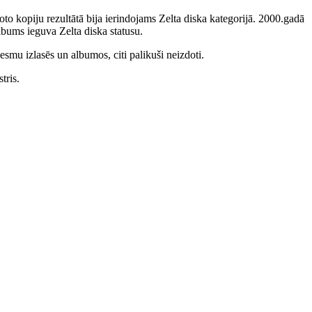
to kopiju rezultātā bija ierindojams Zelta diska kategorijā. 2000.gadā
bums ieguva Zelta diska statusu.
smu izlasēs un albumos, citi palikuši neizdoti.
tris.