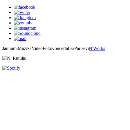
Jaunumi
Mūzika
Video
Foto
Koncertafiša
Par sevi
N'Works