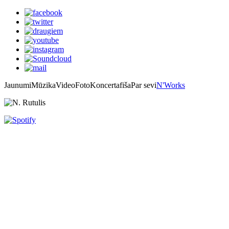
Jaunumi
Mūzika
Video
Foto
Koncertafiša
Par sevi
N'Works