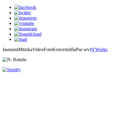
Jaunumi
Mūzika
Video
Foto
Koncertafiša
Par sevi
N'Works