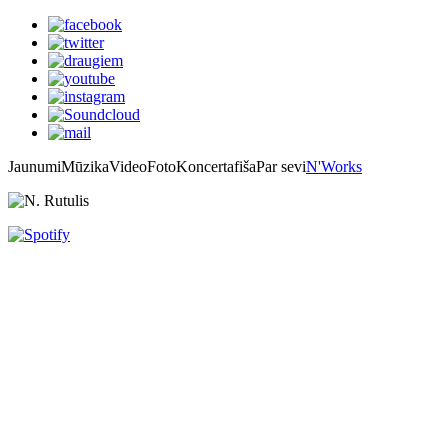
Jaunumi
Mūzika
Video
Foto
Koncertafiša
Par sevi
N'Works