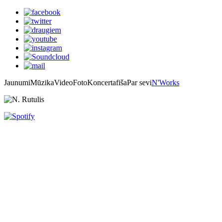
Jaunumi
Mūzika
Video
Foto
Koncertafiša
Par sevi
N'Works