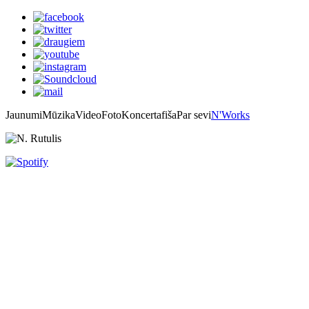
Jaunumi
Mūzika
Video
Foto
Koncertafiša
Par sevi
N'Works