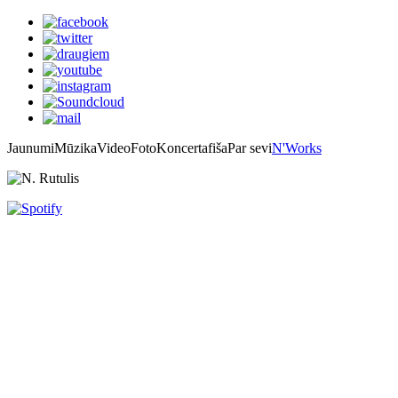
Jaunumi
Mūzika
Video
Foto
Koncertafiša
Par sevi
N'Works