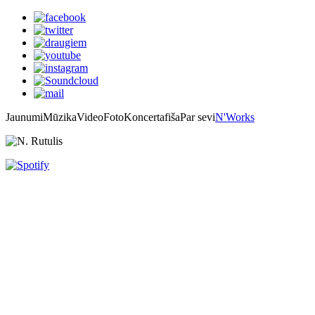
Jaunumi
Mūzika
Video
Foto
Koncertafiša
Par sevi
N'Works