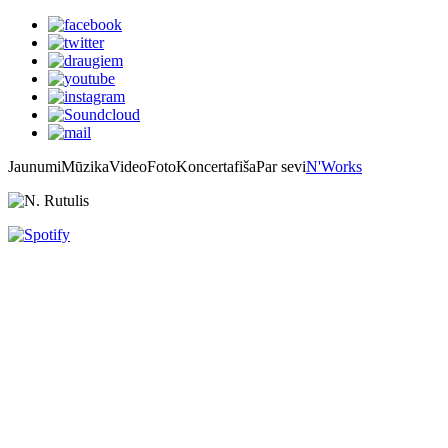
Jaunumi
Mūzika
Video
Foto
Koncertafiša
Par sevi
N'Works