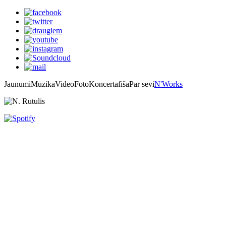
Jaunumi
Mūzika
Video
Foto
Koncertafiša
Par sevi
N'Works