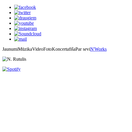
Jaunumi
Mūzika
Video
Foto
Koncertafiša
Par sevi
N'Works