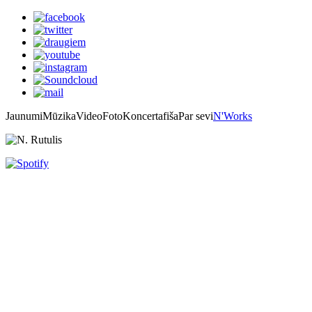
Jaunumi
Mūzika
Video
Foto
Koncertafiša
Par sevi
N'Works