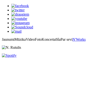
Jaunumi
Mūzika
Video
Foto
Koncertafiša
Par sevi
N'Works