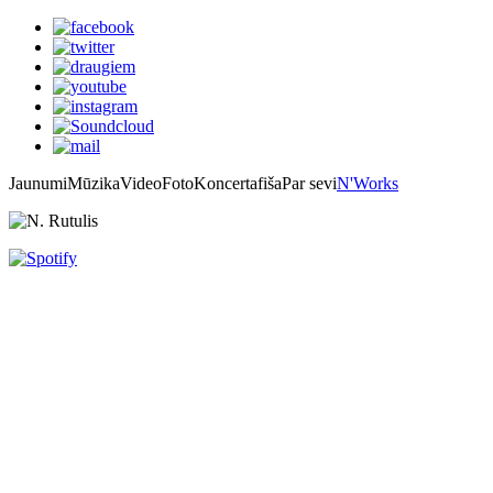
Jaunumi
Mūzika
Video
Foto
Koncertafiša
Par sevi
N'Works