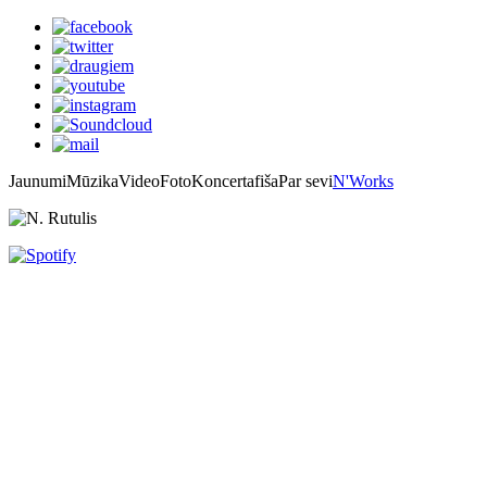
Jaunumi
Mūzika
Video
Foto
Koncertafiša
Par sevi
N'Works