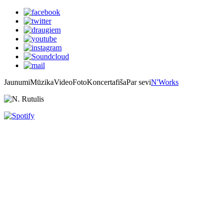
Jaunumi
Mūzika
Video
Foto
Koncertafiša
Par sevi
N'Works