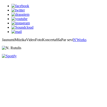
Jaunumi
Mūzika
Video
Foto
Koncertafiša
Par sevi
N'Works