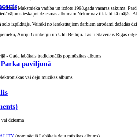
certs
aņots Ivara Makstnieka vadībā un izdots 1998.gada vasaras sākumā. Pārdo
piedāvājums ieskaņot dziesmas albumam Nekur nav tik labi kā mājās. Al
o izpildītājs. Vairāki no ierakstītajiem darbiem atrodami dažādās dzie
ieku, Anriju Grinbergu un Uldi Beitiņu. Tas ir Slavenais Rīgas orķes
rijā - Gada labākais tradicionālās popmūzikas albums
 Parka paviljonā
elektroniskās vai deju mūzikas albums
lis
ments)
 vai dziesma
ALITY
(nominācijā Labākais deju mūzikas albums)