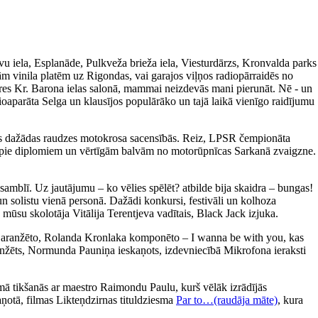
avu iela, Esplanāde, Pulkveža brieža iela, Viesturdārzs, Kronvalda parks
m vinila platēm uz Rigondas, vai garajos viļņos radiopārraidēs no
ieres Kr. Barona ielas salonā, mammai neizdevās mani pierunāt. Nē - un
ioaparāta Selga un klausījos populārāko un tajā laikā vienīgo raidījumu
īties dažādas raudzes motokrosa sacensībās. Reiz, LPSR čempionāta
tikt pie diplomiem un vērtīgām balvām no motorūpnīcas Sarkanā zvaigzne.
amblī. Uz jautājumu – ko vēlies spēlēt? atbilde bija skaidra – bungas!
un solistu vienā personā. Dažādi konkursi, festivāli un kolhoza
 mūsu skolotāja Vitālija Terentjeva vadītais, Black Jack izjuka.
a aranžēto, Rolanda Kronlaka komponēto – I wanna be with you, kas
 aranžēts, Normunda Pauniņa ieskaņots, izdevniecībā Mikrofona ieraksti
ā tikšanās ar maestro Raimondu Paulu, kurš vēlāk izrādījās
aņotā, filmas Likteņdzirnas tituldziesma
Par to…(raudāja māte)
, kura