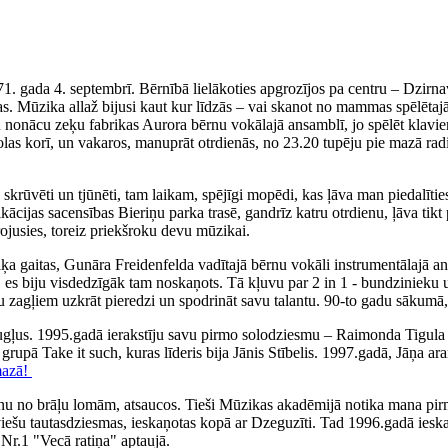
71. gada 4. septembrī. Bērnībā lielākoties apgrozījos pa centru – Dzirn
. Mūzika allaž bijusi kaut kur līdzās – vai skanot no mammas spēlētajā
iku nonācu zeķu fabrikas Aurora bērnu vokālajā ansamblī, jo spēlēt klav
olas korī, un vakaros, manuprāt otrdienās, no 23.20 tupēju pie mazā rad
ka skrūvēti un tjūnēti, tam laikam, spējīgi mopēdi, kas ļāva man piedal
fikācijas sacensības Bieriņu parka trasē, gandrīz katru otrdienu, ļāva 
irojusies, toreiz priekšroku devu mūzikai.
 gaitas, Gunāra Freidenfelda vadītajā bērnu vokāli instrumentālajā ans
, es biju visdedzīgāk tam noskaņots. Tā kļuvu par 2 in 1 - bundzinieku 
ņu zagļiem uzkrāt pieredzi un spodrināt savu talantu. 90-to gadu sākumā,
augļus. 1995.gadā ierakstīju savu pirmo solodziesmu – Raimonda Tigul
, grupā Take it such, kuras līderis bija Jānis Stībelis. 1997.gadā, Jāņa
mazā!
nu no brāļu lomām, atsaucos. Tieši Mūzikas akadēmijā notika mana pirm
tviešu tautasdziesmas, ieskaņotas kopā ar Dzeguzīti. Tad 1996.gadā iesk
Nr.1 "Vecā ratiņa" aptaujā.