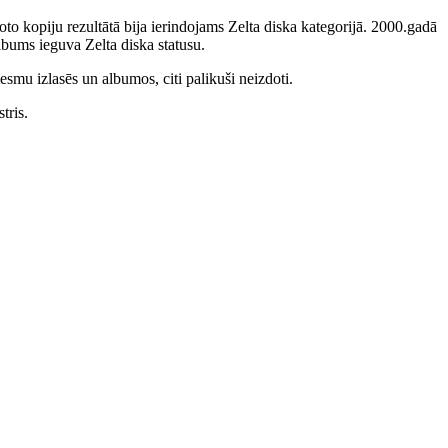
to kopiju rezultātā bija ierindojams Zelta diska kategorijā. 2000.gadā
bums ieguva Zelta diska statusu.
smu izlasēs un albumos, citi palikuši neizdoti.
tris.