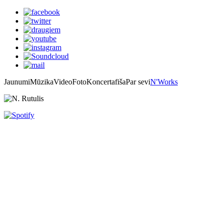
Jaunumi
Mūzika
Video
Foto
Koncertafiša
Par sevi
N'Works