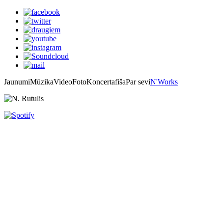
Jaunumi
Mūzika
Video
Foto
Koncertafiša
Par sevi
N'Works