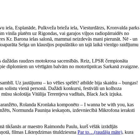
avu iela, Esplanāde, Pulkveža brieža iela, Viesturdārzs, Kronvalda parks
m vinila platēm uz Rigondas, vai garajos viļņos radiopārraidēs no
ieres Kr. Barona ielas salonā, mammai neizdevās mani pierunāt. Nē - un
ioaparāta Selga un klausījos populārāko un tajā laikā vienīgo raidījumu
īties dažādas raudzes motokrosa sacensībās. Reiz, LPSR čempionāta
tikt pie diplomiem un vērtīgām balvām no motorūpnīcas Sarkanā zvaigzne.
amblī. Uz jautājumu – ko vēlies spēlēt? atbilde bija skaidra – bungas!
un solistu vienā personā. Dažādi konkursi, festivāli un kolhoza
 mūsu skolotāja Vitālija Terentjeva vadītais, Black Jack izjuka.
a aranžēto, Rolanda Kronlaka komponēto – I wanna be with you, kas
 aranžēts, Normunda Pauniņa ieskaņots, izdevniecībā Mikrofona ieraksti
ā tikšanās ar maestro Raimondu Paulu, kurš vēlāk izrādījās
aņotā, filmas Likteņdzirnas tituldziesma
Par to…(raudāja māte)
, kura