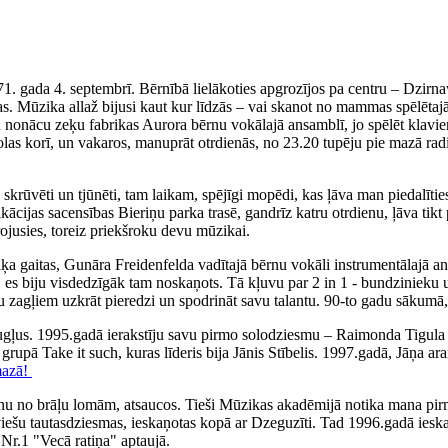
71. gada 4. septembrī. Bērnībā lielākoties apgrozījos pa centru – Dzirn
. Mūzika allaž bijusi kaut kur līdzās – vai skanot no mammas spēlētajā
iku nonācu zeķu fabrikas Aurora bērnu vokālajā ansamblī, jo spēlēt klav
olas korī, un vakaros, manuprāt otrdienās, no 23.20 tupēju pie mazā rad
ka skrūvēti un tjūnēti, tam laikam, spējīgi mopēdi, kas ļāva man piedal
fikācijas sacensības Bieriņu parka trasē, gandrīz katru otrdienu, ļāva 
irojusies, toreiz priekšroku devu mūzikai.
 gaitas, Gunāra Freidenfelda vadītajā bērnu vokāli instrumentālajā ans
, es biju visdedzīgāk tam noskaņots. Tā kļuvu par 2 in 1 - bundzinieku 
ņu zagļiem uzkrāt pieredzi un spodrināt savu talantu. 90-to gadu sākumā,
augļus. 1995.gadā ierakstīju savu pirmo solodziesmu – Raimonda Tigul
, grupā Take it such, kuras līderis bija Jānis Stībelis. 1997.gadā, Jāņa
mazā!
nu no brāļu lomām, atsaucos. Tieši Mūzikas akadēmijā notika mana pirm
tviešu tautasdziesmas, ieskaņotas kopā ar Dzeguzīti. Tad 1996.gadā iesk
Nr.1 "Vecā ratiņa" aptaujā.