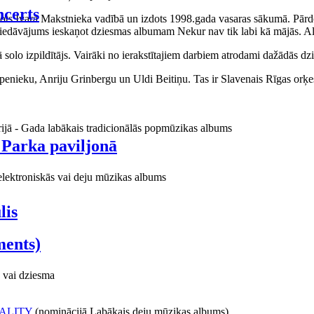
certs
aņots Ivara Makstnieka vadībā un izdots 1998.gada vasaras sākumā. Pārdo
piedāvājums ieskaņot dziesmas albumam Nekur nav tik labi kā mājās. Al
o izpildītājs. Vairāki no ierakstītajiem darbiem atrodami dažādās dzie
ieku, Anriju Grinbergu un Uldi Beitiņu. Tas ir Slavenais Rīgas orķes
rijā - Gada labākais tradicionālās popmūzikas albums
 Parka paviljonā
elektroniskās vai deju mūzikas albums
lis
ments)
 vai dziesma
ALITY
(nominācijā Labākais deju mūzikas albums)