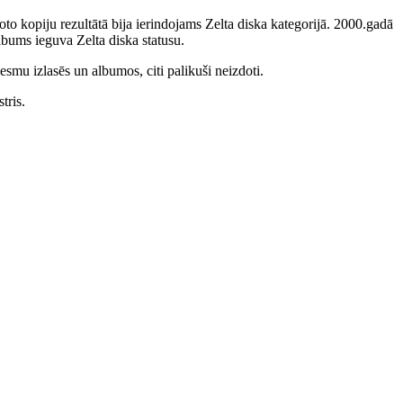
to kopiju rezultātā bija ierindojams Zelta diska kategorijā. 2000.gadā
bums ieguva Zelta diska statusu.
smu izlasēs un albumos, citi palikuši neizdoti.
tris.