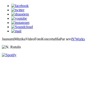
Jaunumi
Mūzika
Video
Foto
Koncertafiša
Par sevi
N'Works