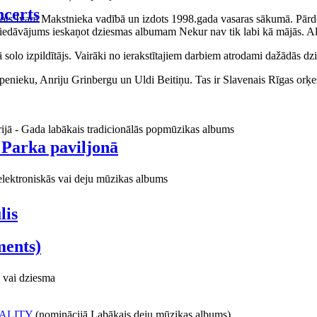
certs
aņots Ivara Makstnieka vadībā un izdots 1998.gada vasaras sākumā. Pārdo
piedāvājums ieskaņot dziesmas albumam Nekur nav tik labi kā mājās. Al
o izpildītājs. Vairāki no ierakstītajiem darbiem atrodami dažādās dzie
ieku, Anriju Grinbergu un Uldi Beitiņu. Tas ir Slavenais Rīgas orķes
rijā - Gada labākais tradicionālās popmūzikas albums
 Parka paviljonā
elektroniskās vai deju mūzikas albums
lis
ments)
 vai dziesma
ALITY
(nominācijā Labākais deju mūzikas albums)