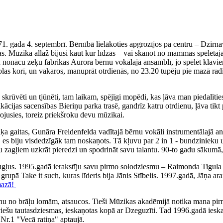
71. gada 4. septembrī. Bērnībā lielākoties apgrozījos pa centru – Dzirn
. Mūzika allaž bijusi kaut kur līdzās – vai skanot no mammas spēlētajā
iku nonācu zeķu fabrikas Aurora bērnu vokālajā ansamblī, jo spēlēt klav
olas korī, un vakaros, manuprāt otrdienās, no 23.20 tupēju pie mazā rad
ka skrūvēti un tjūnēti, tam laikam, spējīgi mopēdi, kas ļāva man piedal
fikācijas sacensības Bieriņu parka trasē, gandrīz katru otrdienu, ļāva 
irojusies, toreiz priekšroku devu mūzikai.
 gaitas, Gunāra Freidenfelda vadītajā bērnu vokāli instrumentālajā ans
, es biju visdedzīgāk tam noskaņots. Tā kļuvu par 2 in 1 - bundzinieku 
ņu zagļiem uzkrāt pieredzi un spodrināt savu talantu. 90-to gadu sākumā,
augļus. 1995.gadā ierakstīju savu pirmo solodziesmu – Raimonda Tigul
, grupā Take it such, kuras līderis bija Jānis Stībelis. 1997.gadā, Jāņa
mazā!
nu no brāļu lomām, atsaucos. Tieši Mūzikas akadēmijā notika mana pirm
tviešu tautasdziesmas, ieskaņotas kopā ar Dzeguzīti. Tad 1996.gadā iesk
Nr.1 "Vecā ratiņa" aptaujā.