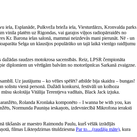
avu iela, Esplanāde, Pulkveža brieža iela, Viesturdārzs, Kronvalda parks
m vinila platēm uz Rigondas, vai garajos viļņos radiopārraidēs no
ieres Kr. Barona ielas salonā, mammai neizdevās mani pierunāt. Nē - un
ioaparāta Selga un klausījos populārāko un tajā laikā vienīgo raidījumu
īties dažādas raudzes motokrosa sacensībās. Reiz, LPSR čempionāta
tikt pie diplomiem un vērtīgām balvām no motorūpnīcas Sarkanā zvaigzne.
amblī. Uz jautājumu – ko vēlies spēlēt? atbilde bija skaidra – bungas!
un solistu vienā personā. Dažādi konkursi, festivāli un kolhoza
 mūsu skolotāja Vitālija Terentjeva vadītais, Black Jack izjuka.
a aranžēto, Rolanda Kronlaka komponēto – I wanna be with you, kas
 aranžēts, Normunda Pauniņa ieskaņots, izdevniecībā Mikrofona ieraksti
ā tikšanās ar maestro Raimondu Paulu, kurš vēlāk izrādījās
aņotā, filmas Likteņdzirnas tituldziesma
Par to…(raudāja māte)
, kura