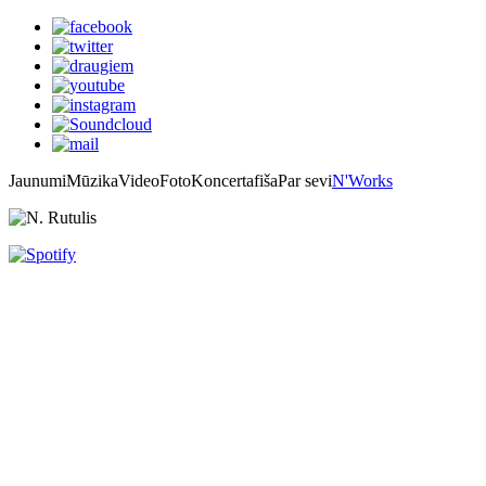
Jaunumi
Mūzika
Video
Foto
Koncertafiša
Par sevi
N'Works