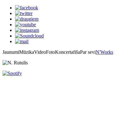
Jaunumi
Mūzika
Video
Foto
Koncertafiša
Par sevi
N'Works