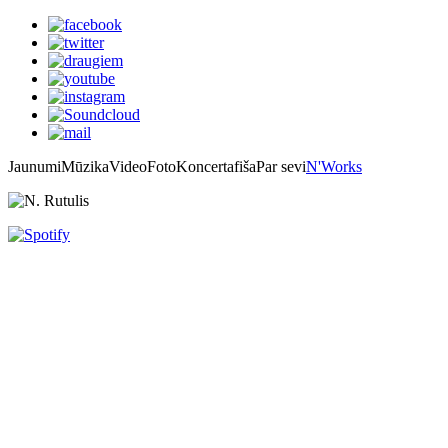
Jaunumi
Mūzika
Video
Foto
Koncertafiša
Par sevi
N'Works