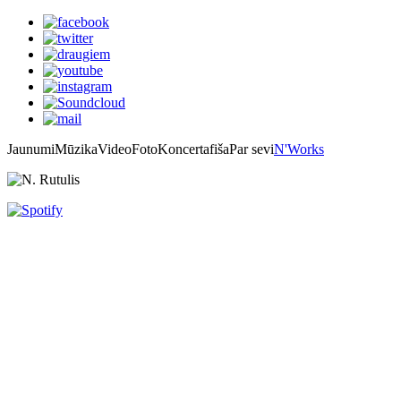
Jaunumi
Mūzika
Video
Foto
Koncertafiša
Par sevi
N'Works