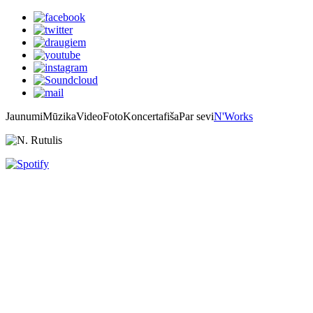
Jaunumi
Mūzika
Video
Foto
Koncertafiša
Par sevi
N'Works