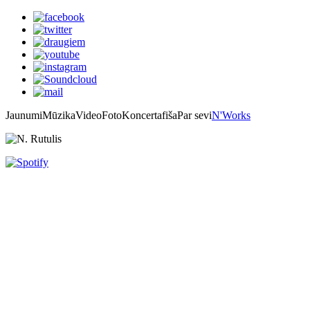
Jaunumi
Mūzika
Video
Foto
Koncertafiša
Par sevi
N'Works