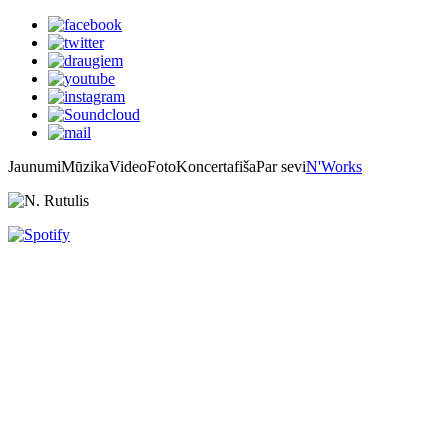
Jaunumi
Mūzika
Video
Foto
Koncertafiša
Par sevi
N'Works