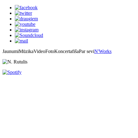
Jaunumi
Mūzika
Video
Foto
Koncertafiša
Par sevi
N'Works