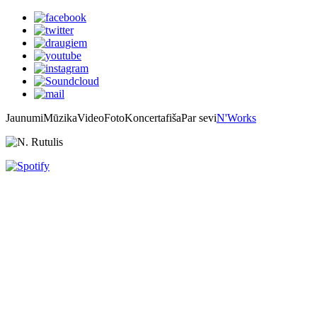
Jaunumi
Mūzika
Video
Foto
Koncertafiša
Par sevi
N'Works